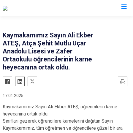
Aydın
Kaymakamımız Sayın Ali Ekber
ATEŞ, Atça Şehit Mutlu Uçar
Bozdoğan
Köşk
Anadolu Lisesi ve Zafer
Buharkent
Kuşadası
Ortaokulu öğrencilerinin karne
Çine
Kuyucak
heyecanına ortak oldu.
Didim
Nazilli
Germencik
Söke
İncirliova
Sultanhisar
17.01.2025
Karacasu
Yenipazar
Kaymakamımız Sayın Ali Ekber ATEŞ, öğrencilerin karne
Karpuzlu
Efeler
heyecanına ortak oldu.
Koçarlı
Sınıfları gezerek öğrencilere karnelerini dağıtan Sayın
Kaymakamımız, tüm öğretmen ve öğrencilere güzel bir ara